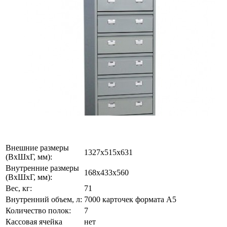
Внешние размеры
1327x515x631
(ВхШхГ, мм):
Внутренние размеры
168x433x560
(ВхШхГ, мм):
Вес, кг:
71
Внутренний объем, л:
7000 карточек формата А5
Количество полок:
7
Кассовая ячейка
нет